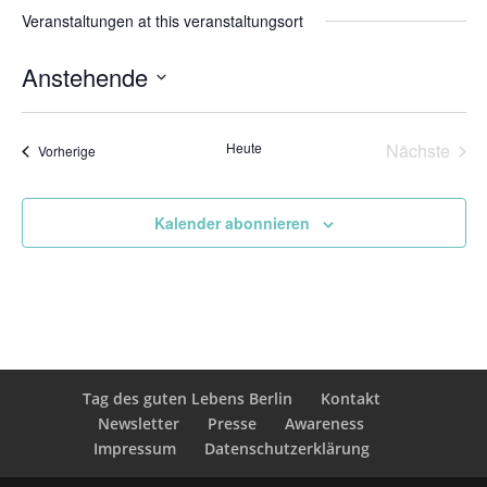
Veranstaltungen at this veranstaltungsort
Anstehende
Datum
wählen.
Heute
Nächste
Veranstaltungen
Vorherige
Veransta
Kalender abonnieren
Tag des guten Lebens Berlin
Kontakt
Newsletter
Presse
Awareness
Impressum
Datenschutzerklärung