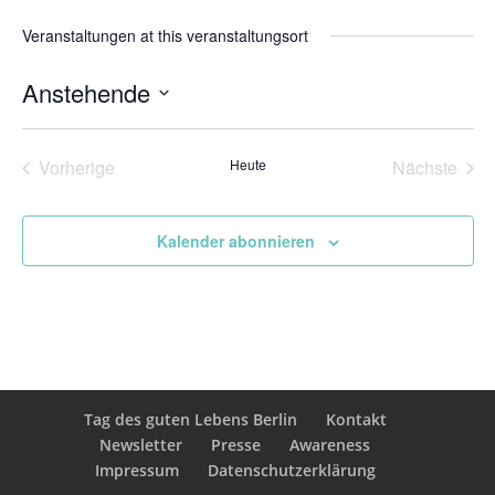
Veranstaltungen at this veranstaltungsort
Anstehende
Datum
wählen.
Vorherige
Heute
Nächste
Veranstaltungen
Veransta
Kalender abonnieren
Tag des guten Lebens Berlin
Kontakt
Newsletter
Presse
Awareness
Impressum
Datenschutzerklärung