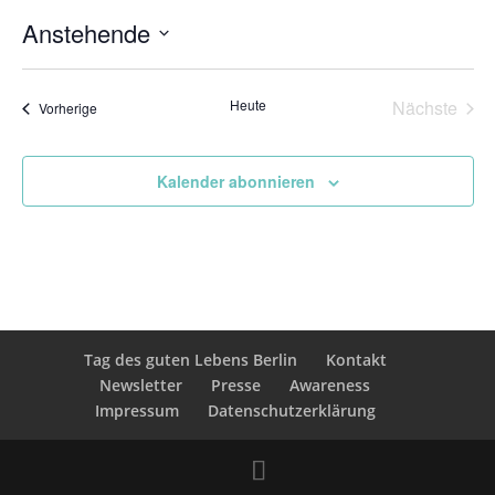
Anstehende
Datum
wählen.
Heute
Nächste
Veranstaltungen
Vorherige
Veransta
Kalender abonnieren
Tag des guten Lebens Berlin
Kontakt
Newsletter
Presse
Awareness
Impressum
Datenschutzerklärung