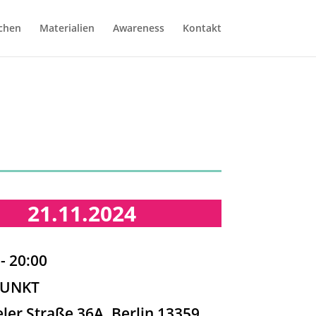
chen
Materialien
Awareness
Kontakt
21.11.2024
- 20:00
PUNKT
ler Straße 36A, Berlin 13359,